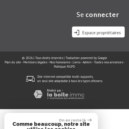
se
connecter
Espace propriétaires
© 2026 | Tous droits réservés | Traduction powered by Google
Plan du site
-
Mentions légales
-
Nos honoraires
-
Liens
-
Admin
-
Toutes nos annonces
-
Politique RGPD
Site internet compatible multi-supports,
un seul site adaptable à tous les types d'écrans.
On en reste là
Comme beaucoup, notre site