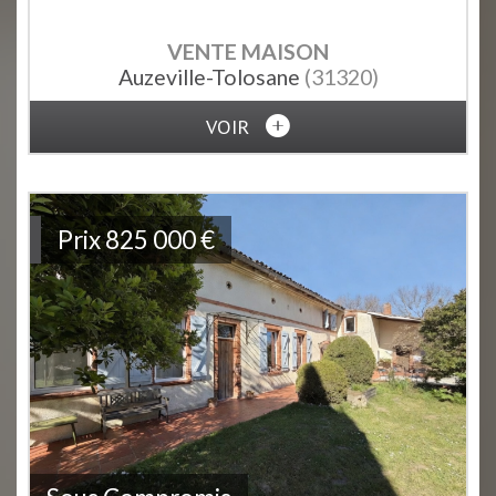
VENTE
MAISON
Auzeville-Tolosane
(31320)
VOIR
Prix
825 000
€