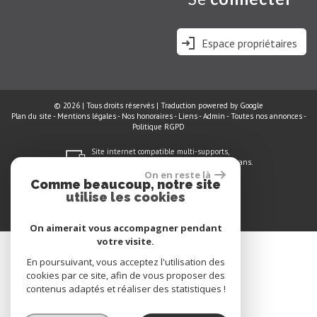
Espace propriétaires
© 2026 | Tous droits réservés | Traduction powered by Google
Plan du site
-
Mentions légales
-
Nos honoraires
-
Liens
-
Admin
-
Toutes nos annonces
-
Politique RGPD
Site internet compatible multi-supports,
un seul site adaptable à tous les types d'écrans.
On en reste là
Comme beaucoup, notre site
utilise les cookies
On aimerait vous accompagner pendant
votre visite.
En poursuivant, vous acceptez l'utilisation des
cookies par ce site, afin de vous proposer des
contenus adaptés et réaliser des statistiques !